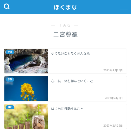
ぼくまな
― TAG ―
二宮尊徳
学び
やりたいことたくさんな話
2023年4月15日
学び
心・技・体を学んでいくこと
2023年4月6日
雑記
はじめに行動すること
2023年2月25日