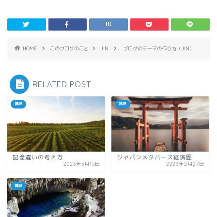
HOME
このブログのこと
JIN
ブログのテーマの作り方（JIN）
RELATED POST
雑記
雑記
記憶違いの考え方
ジャパンメタバース経済圏
2023年3月15日
2023年2月27日
雑記