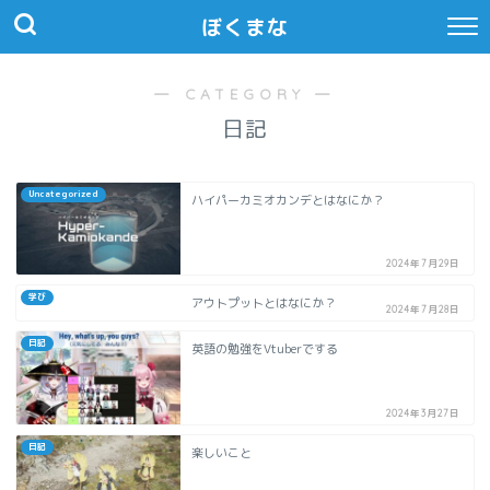
ぼくまな
― CATEGORY ―
日記
Uncategorized
ハイパーカミオカンデとはなにか？
2024年7月29日
学び
アウトプットとはなにか？
2024年7月28日
日記
英語の勉強をVtuberでする
2024年3月27日
日記
楽しいこと